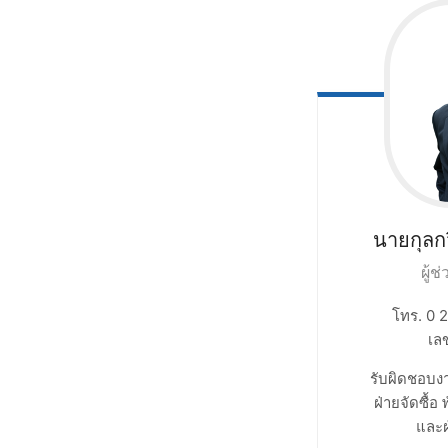
นายกุลกว
ผู้ช
โทร. 0 
เล
รับผิดชอบงา
ฝ่ายจัดซื้อ
และฝ