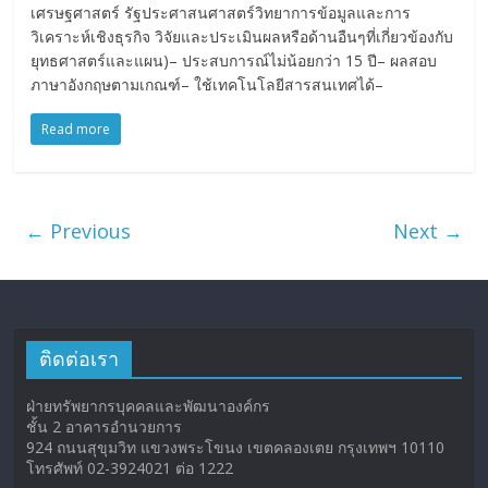
เศรษฐศาสตร์ รัฐประศาสนศาสตร์วิทยาการข้อมูลและการ
วิเคราะห์เชิงธุรกิจ วิจัยและประเมินผลหรือด้านอืนๆที่เกี่ยวข้องกับ
ยุทธศาสตร์และแผน)– ประสบการณ์ไม่น้อยกว่า 15 ปี– ผลสอบ
ภาษาอังกฤษตามเกณฑ์– ใช้เทคโนโลยีสารสนเทศได้–
Read more
← Previous
Next →
ติดต่อเรา
ฝ่ายทรัพยากรบุคคลและพัฒนาองค์กร
ชั้น 2 อาคารอำนวยการ
924 ถนนสุขุมวิท แขวงพระโขนง เขตคลองเตย กรุงเทพฯ 10110
โทรศัพท์ 02-3924021 ต่อ 1222