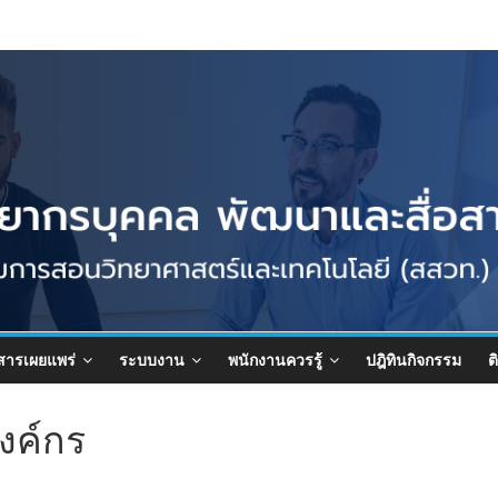
สารเผยแพร่
ระบบงาน
พนักงานควรรู้
ปฎิทินกิจกรรม
ต
งค์กร