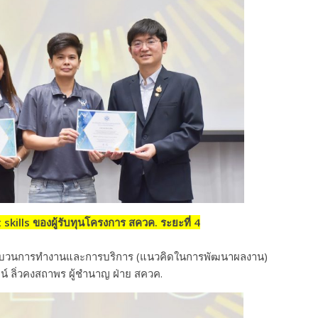
kills ของผู้รับทุนโครงการ สควค. ระยะที่ 4
ะบวนการทำงานและการบริการ (แนวคิดในการพัฒนาผลงาน)
น์ ลิ่วคงสถาพร ผู้ชำนาญ ฝ่าย สควค.