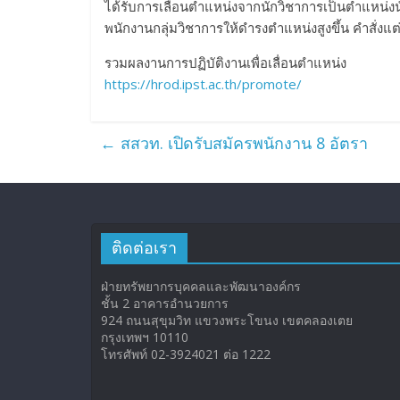
ได้รับการเลื่อนตำแหน่งจากนักวิชาการเป็นตำแหน่งนั
พนักงานกลุ่มวิชาการให้ดำรงตำแหน่งสูงขึ้น คำสั่งแต่
รวมผลงานการปฏิบัติงานเพื่อเลื่อนตำแหน่ง
https://hrod.ipst.ac.th/promote/
←
สสวท. เปิดรับสมัครพนักงาน 8 อัตรา
ติดต่อเรา
ฝ่ายทรัพยากรบุคคลและพัฒนาองค์กร
ชั้น 2 อาคารอำนวยการ
924 ถนนสุขุมวิท แขวงพระโขนง เขตคลองเตย
กรุงเทพฯ 10110
โทรศัพท์ 02-3924021 ต่อ 1222