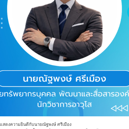
สดงความยินดีกับนายณัฐพงษ์ ศรีเมือง