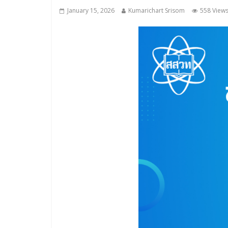
January 15, 2026
Kumarichart Srisom
558 View