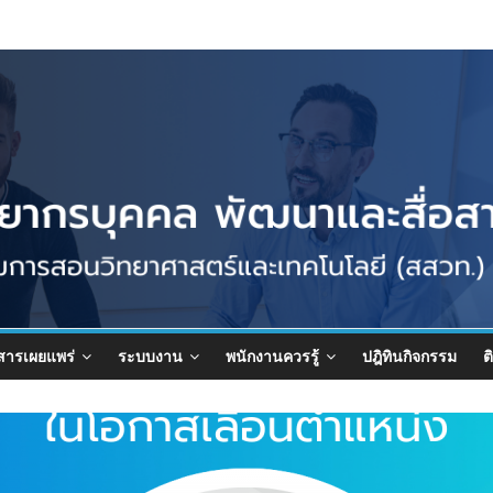
สารเผยแพร่
ระบบงาน
พนักงานควรรู้
ปฎิทินกิจกรรม
ต