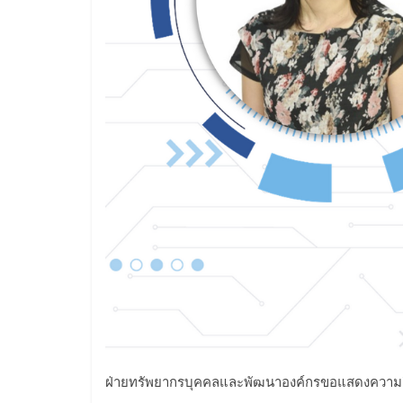
ฝ่ายทรัพยากรบุคคลและพัฒนาองค์กรขอแสดงความยิ