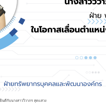
นดีกับนางสาววิวาภร สุดแสวง