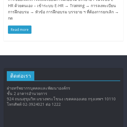
HR ด้วยตนเอง – เข้าระบบ E-HR → Training → การลงทะเบียน
การฝึกอบรม → หัวข้อ การฝึกอบรม บรรยาย ฯ ที่ต้องการยกเลิก →
กด
Read more
ติดต่อเรา
ฝ่ายทรัพยากรบุคคลและพัฒนาองค์กร
ชั้น 2 อาคารอำนวยการ
924 ถนนสุขุมวิท แขวงพระโขนง เขตคลองเตย กรุงเทพฯ 10110
โทรศัพท์ 02-3924021 ต่อ 1222