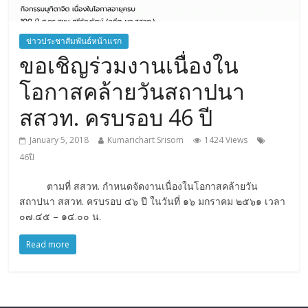
ข่าวประชาสัมพันธ์หน้าแรก
ขอเชิญร่วมงานเนื่องใน
โอกาสคล้ายวันสถาปนา
สสวท. ครบรอบ 46 ปี
January 5, 2018
Kumarichart Srisom
1424 Views
46ปี
ตามที่ สสวท. กำหนดจัดงานเนื่องในโอกาสคล้ายวัน
สถาปนา สสวท. ครบรอบ ๔๖ ปี ในวันที่ ๑๖ มกราคม ๒๕๖๑ เวลา
๐๗.๔๕ – ๑๔.๐๐ น.
Read more