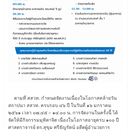
ตามที่ สสวท. กำหนดจัดงานเนื่องในโอกาสคล้ายวัน
สถาปนา สสวท. ครบรอบ ๔๖ ปี ในวันที่ ๑๖ มกราคม
๒๕๖๑ เวลา ๐๗.๔๕ – ๑๔.๐๐ น. การจัดงานในครั้งนี้ ได้
จัดให้มีกิจกรรมมุทิตาจิต เนื่องในโอกาสอายุครบ ๑๐๐ ปี
ศาสตราจารย์ ดร.สุขุม ศรีธัญรัตน์ อดีตผู้อำนวยการ