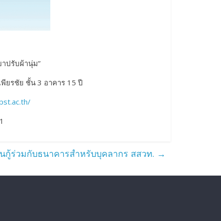
าปรับผ้านุ่ม”
ียรชัย ชั้น 3 อาคาร 15 ปี
ipst.ac.th/
61
งินกู้ร่วมกับธนาคารสำหรับบุคลากร สสวท.
→