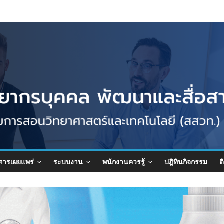
สารเผยแพร่
ระบบงาน
พนักงานควรรู้
ปฎิทินกิจกรรม
ต