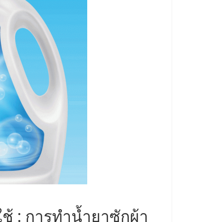
ใช้ : การทำน้ำยาซักผ้า