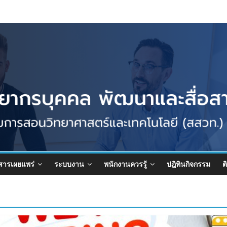
สารเผยแพร่
ระบบงาน
พนักงานควรรู้
ปฎิทินกิจกรรม
ต