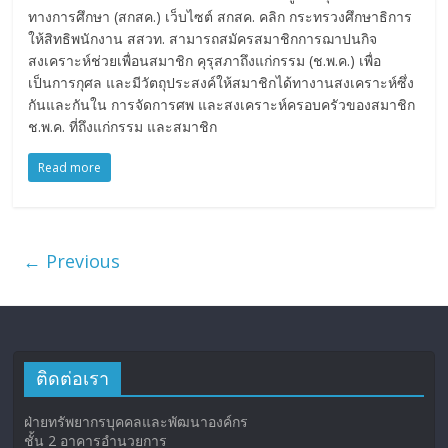
ทางการศึกษา (สกสค.) เว็บไซต์ สกสค. คลิก กระทรวงศึกษาธิการ
ให้สิทธิพนักงาน สสวท. สามารถสมัครสมาชิกการฌาปนกิจ
สงเคราะห์ช่วยเพื่อนสมาชิก คุรุสภาถึงแก่กรรม (ช.พ.ค.) เพื่อ
เป็นการกุศล และมีวัตถุประสงค์ให้สมาชิกได้ทางานสงเคราะห์ซึ่ง
กันและกันใน การจัดการศพ และสงเคราะห์ครอบครัวของสมาชิก
ช.พ.ค. ที่ถึงแก่กรรม และสมาชิก
Read more
← Previous
ติดต่อเรา
ฝ่ายทรัพยากรบุคคลและพัฒนาองค์กร
ชั้น 2 อาคารอำนวยการ