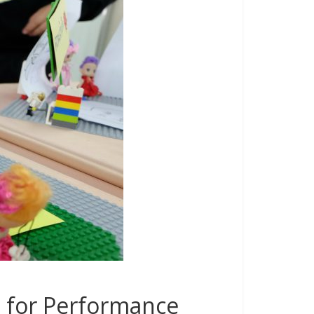
t for Performance