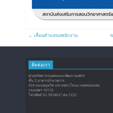
←
เลื่อนตำแหน่งพนักงาน
ข
ติดต่อเรา
ฝ่ายทรัพยากรบุคคลและพัฒนาองค์กร
ชั้น 2 อาคารอำนวยการ
924 ถนนสุขุมวิท แขวงพระโขนง เขตคลองเตย
กรุงเทพฯ 10110
โทรศัพท์ 02-3924021 ต่อ 1222