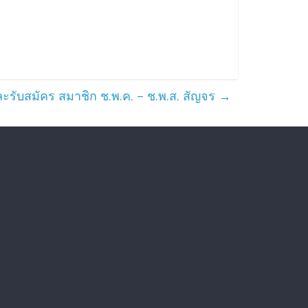
ละรับสมัคร สมาชิก ช.พ.ค. – ช.พ.ส. สัญจร
→